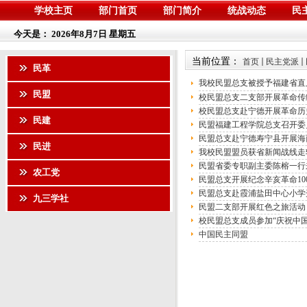
学校主页
部门首页
部门简介
统战动态
民
今天是：
2026年8月7日 星期五
当前位置：
首页
民主党派
民革
我校民盟总支被授予福建省直
民盟
校民盟总支二支部开展革命传
校民盟总支赴宁德开展革命历
民建
民盟福建工程学院总支召开委
民盟总支赴宁德寿宁县开展海
民进
我校民盟盟员获省新闻战线走
民盟省委专职副主委陈榕一行
农工党
民盟总支开展纪念辛亥革命10
民盟总支赴霞浦盐田中心小学
九三学社
民盟二支部开展红色之旅活动
校民盟总支成员参加“庆祝中国
中国民主同盟