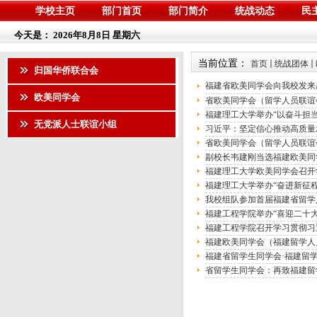
学校主页
部门首页
部门简介
统战动态
民
今天是：
2026年8月8日 星期六
当前位置：
首页
统战团体
归国华侨联合会
福建省欧美同学会向我校发来
欧美同学会
省欧美同学会（留学人员联谊
福建理工大学举办“以奋斗担
无党派人士联谊小组
习近平：坚定信心推动高质量
省欧美同学会（留学人员联谊
副校长韦建刚当选福建欧美同
福建理工大学欧美同学会召开
福建理工大学举办“奋进新征程
我校组队参加首届福建省留学
福建工程学院举办“喜迎二十大
福建工程学院召开学习贯彻习
福建欧美同学会（福建留学人
福建省留学生同学会·福建留
省留学生同学会：再致福建留