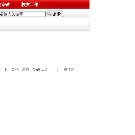
与宗教
校友工作
页
下一页>>
尾页
页码
3
/
3
跳转到