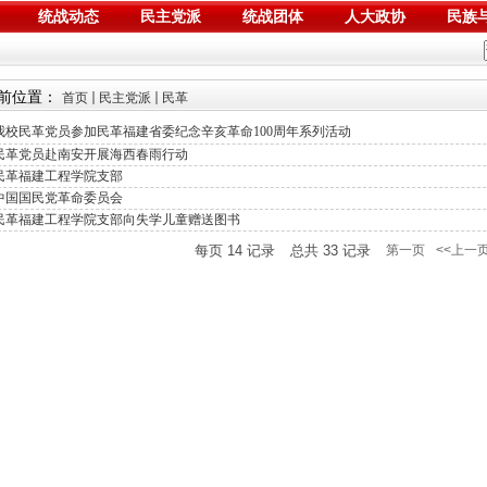
统战动态
民主党派
统战团体
人大政协
民族
前位置：
首页
民主党派
民革
我校民革党员参加民革福建省委纪念辛亥革命100周年系列活动
民革党员赴南安开展海西春雨行动
民革福建工程学院支部
中国国民党革命委员会
民革福建工程学院支部向失学儿童赠送图书
每页
14
记录
总共
33
记录
第一页
<<上一