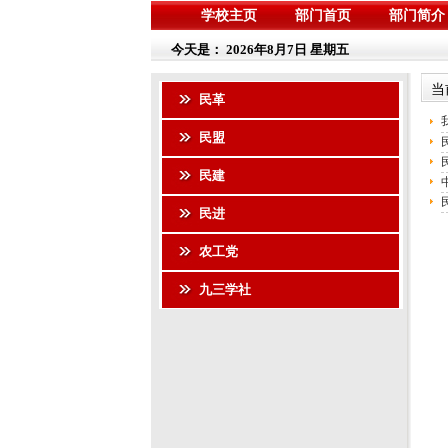
学校主页
部门首页
部门简介
今天是：
2026年8月7日 星期五
当
民革
民盟
民建
民进
农工党
九三学社