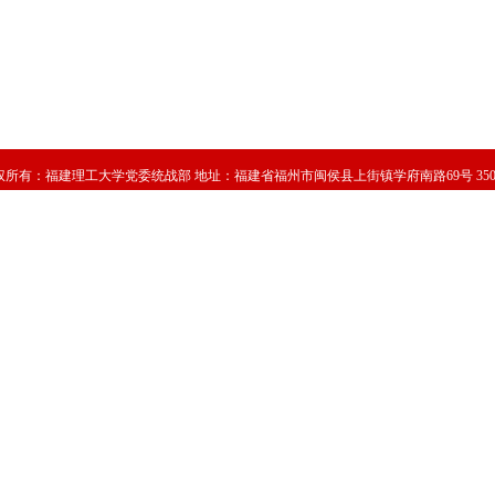
权所有：
福建理工大学党委统战部
地址：福建省福州市闽侯县上街镇学府南路69号 3501