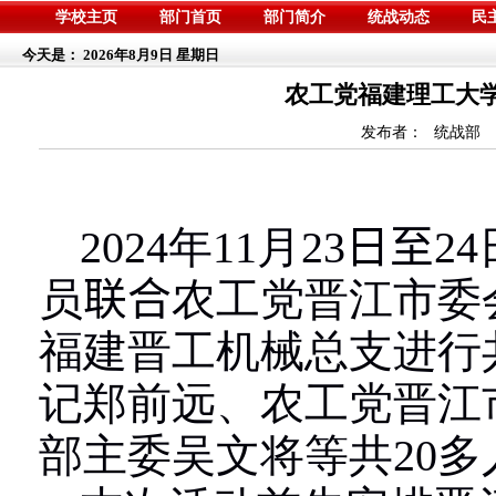
学校主页
部门首页
部门简介
统战动态
民
今天是：
2026年8月9日 星期日
农工党福建理工大学
发布者：
统战部
2024
年
11
月
23
日至
24
员
联合
农工党晋江市委
福建晋工机械总支进行
记郑前远、农工党晋江
部主委吴文将等共
20
多