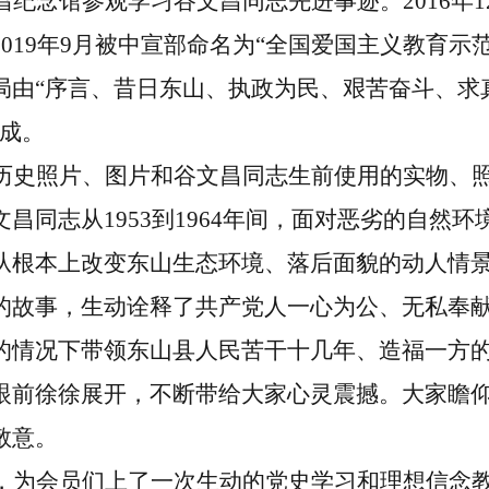
昌纪念馆参观学习谷文昌同志先进事迹。
2016
年
1
2019
年
9
月被中宣部命名为“全国爱国主义教育示
局由“序言、昔日东山、执政为民、艰苦奋斗、求
构成。
历史照片、图片和谷文昌同志生前使用的实物、
文昌同志从
1953
到
1964
年间，面对恶劣的自然环
从根本上改变东山生态环境、落后面貌的动人情
的故事，生动诠释了共产党人一心为公、无私奉
的情况下带领东山县人民苦干十几年、造福一方
眼前徐徐展开，不断带给大家心灵震撼。大家瞻
敬意。
，为会员们上了一次生动的党史学习和理想信念