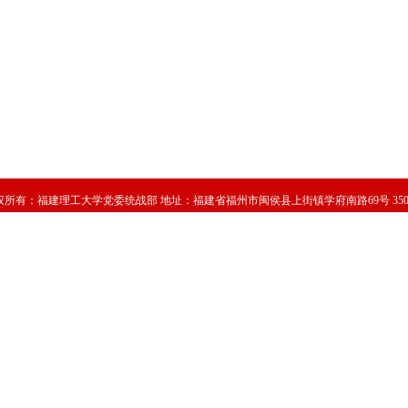
权所有：
福建理工大学党委统战部
地址：福建省福州市闽侯县上街镇学府南路69号 3501