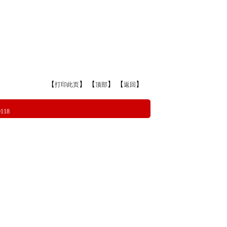
【
】 【
】 【
】
打印此页
顶部
返回
18