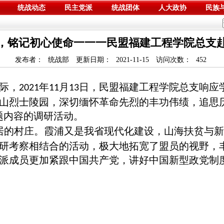
统战动态
民主党派
统战团体
人大政协
民族
，铭记初心使命一一一民盟福建工程学院总支
发布者：
统战部
更新日期：
2021-11-15
访问次数：
452
际，
年
月
日，民盟福建工程学院总支响应
2021
11
13
山烈士陵园，深切缅怀革命先烈的丰功伟绩，追思
题内容的调研活动。
的村庄。霞浦又是我省现代化建设，山海扶贫与新
研考察相结合的活动，极大地拓宽了盟员的视野，
派成员更加紧跟中国共产党，讲好中国新型政党制