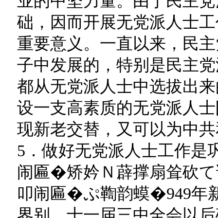
业的中坚力量。由于民主党
础，因而开展无党派人士工
重要意义。一直以来，民主
子中发展的，特别是民主党
都从无党派人士中选拔出来
设一支高素质的无党派人士
现新老交替，又可以为中共
5．做好无党派人士工作是
闹匾�矫妗Ｎ薜撑扇耸砍て
叩闹匾�ぷ鞫韵蟆�949
界别，十一届三中全会以后确