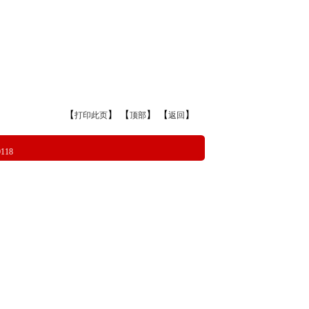
【
】 【
】 【
】
打印此页
顶部
返回
18