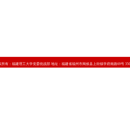
权所有：
福建理工大学党委统战部
地址：福建省福州市闽侯县上街镇学府南路69号 3501